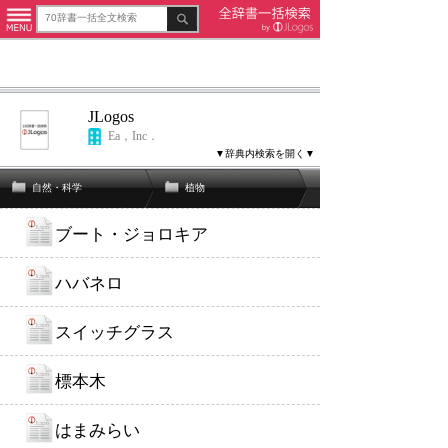
JLogos
Ea，Inc．
▼辞典内検索を開く▼
自然・科学
植物
ブート・ジョロキア
ハバネロ
スイッチグラス
標本木
はまみらい