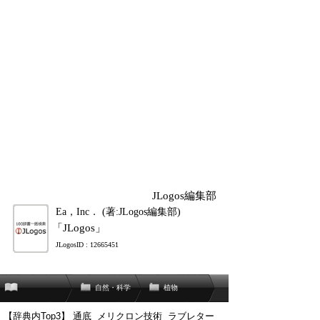
JLogos編集部
Ea，Inc． (著:JLogos編集部)
「JLogos」
JLogosID : 12665451
自然・科学
植物
【辞典内Top3】
通底
メリクロン技術
ラブレター