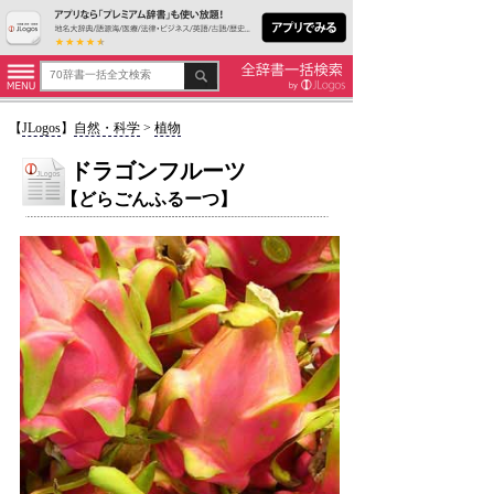
【
JLogos
】
自然・科学
>
植物
ドラゴンフルーツ
【どらごんふるーつ】