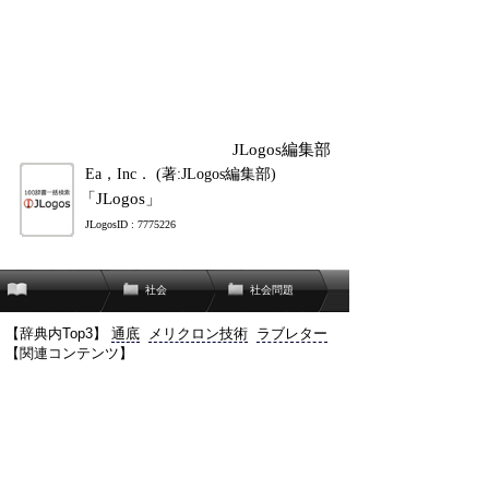
JLogos編集部
Ea，Inc． (著:JLogos編集部)
「JLogos」
JLogosID : 7775226
社会
社会問題
【辞典内Top3】
通底
メリクロン技術
ラブレター
【関連コンテンツ】