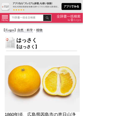
【
JLogos
】
自然・科学
>
植物
はっさく
【はっさく】
1860年頃、広島県因島市の恵日山浄