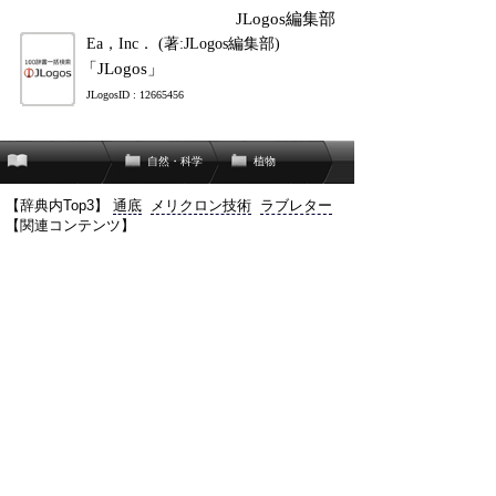
JLogos編集部
Ea，Inc． (著:JLogos編集部)
「JLogos」
JLogosID : 12665456
自然・科学
植物
【辞典内Top3】
通底
メリクロン技術
ラブレター
【関連コンテンツ】