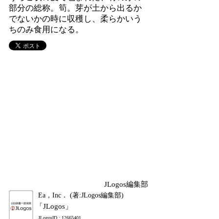
部分の総称。筍。芽が土から出るか
でないかの時に収穫し、柔らかいう
ちのみ食用になる。
JLogos編集部
Ea，Inc． (著:JLogos編集部)
「JLogos」
JLogosID : 12665401