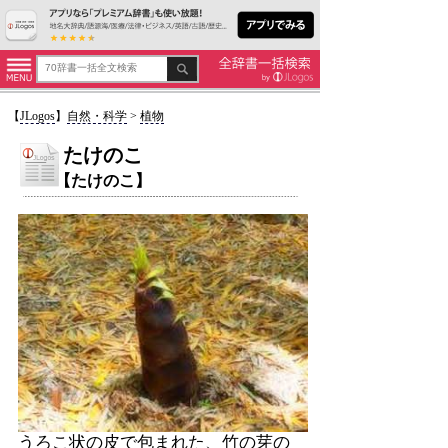
【
JLogos
】
自然・科学
>
植物
たけのこ
【たけのこ】
うろこ状の皮で包まれた、竹の芽の