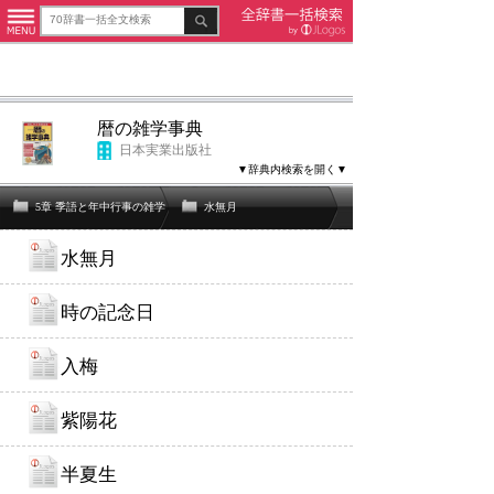
暦の雑学事典
日本実業出版社
▼辞典内検索を開く▼
5章 季語と年中行事の雑学
水無月
水無月
時の記念日
入梅
紫陽花
半夏生