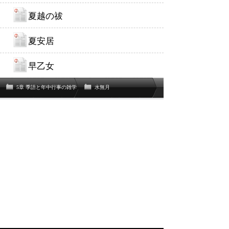
夏越の祓
夏安居
早乙女
5章 季語と年中行事の雑学
水無月