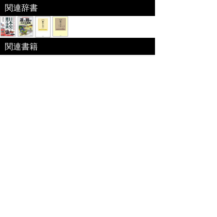
関連辞書
関連書籍
日本実業出版社「暦の雑学事典」
-知っているとちょっと楽しい知識を満載!ミレニア
ムの意外な秘密がわかる。暦の歴史をたどり、ルー
ツを探る。いまに生きる旧暦の数々がわかる。さまざまな
時計の歴史と科学を紹介。身近な暦の話題から歳時記まで
暦の蘊蓄が盛りだくさん。
出版社:日本実業出版社[
link
]
編集 ： 吉岡 安之
価格 ：
収録数 ： 198
サイズ ： 18ｘ13ｘ1.8cm(-)
発売日 ： 1999年12月
ISBN ： 978-4534030214
特定商取引法に基づく表記
個人情報保護
お問い合わせ
コンテンツをお持ちの方へ(出版社様/個人様)
Copyright(C) Ea.Inc. All Right Reserved.