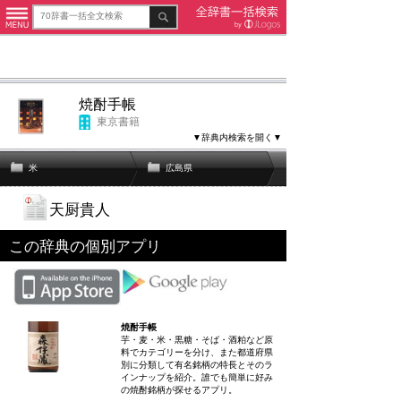
焼酎手帳
東京書籍
▼辞典内検索を開く▼
米
広島県
天厨貴人
この辞典の個別アプリ
焼酎手帳
芋・麦・米・黒糖・そば・酒粕など原
料でカテゴリーを分け、また都道府県
別に分類して有名銘柄の特長とそのラ
インナップを紹介。誰でも簡単に好み
の焼酎銘柄が探せるアプリ。