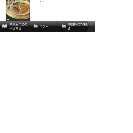
介。
東京五つ星の
中国料理の愉し
コラム
中国料理
み
関連辞書