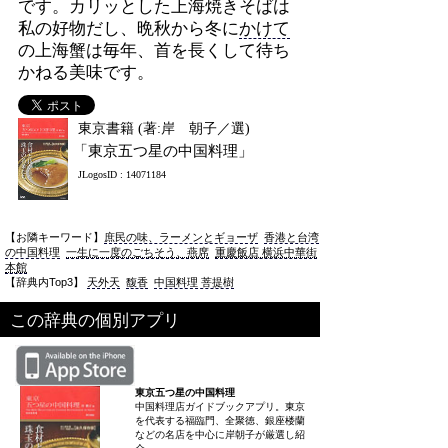
です。カリッとした上海焼きそばは
私の好物だし、晩秋から冬に
かけて
の上海蟹は毎年、首を長くして待ち
かねる美味です。
東京書籍 (著:岸 朝子／選)
「東京五つ星の中国料理」
JLogosID : 14071184
【お隣キーワード】
庶民の味、ラーメンとギョーザ
香港と台湾
の中国料理
一生に一度のごちそう、燕席
重慶飯店 横浜中華街
本館
【辞典内Top3】
天外天
馥香
中国料理 菩提樹
この辞典の個別アプリ
東京五つ星の中国料理
中国料理店ガイドブックアプリ。東京
を代表する福臨門、全聚徳、銀座楼蘭
などの名店を中心に岸朝子が厳選し紹