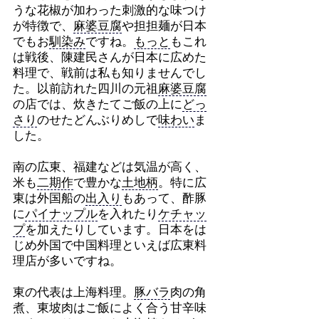
うな花椒が加わった刺激的な味つけ
が特徴で、
麻婆豆腐
や担担麺が日本
でもお
馴染み
ですね。
もっと
もこれ
は戦後、陳建民さんが日本に広めた
料理で、戦前は私も知りませんでし
た。以前訪れた四川の元祖
麻婆豆腐
の店では、炊きたてご飯の上に
どっ
さり
のせたどんぶりめしで
味わい
ま
した。
南の広東、福建などは気温が高く、
米も
二期作
で豊かな
土地柄
。特に広
東は外国船の
出入り
もあって、酢豚
に
パイナップル
を入れたり
ケチャッ
プ
を加えたりしています。日本をは
じめ外国で中国料理といえば広東料
理店が多いですね。
東の代表は上海料理。
豚バラ
肉の角
煮、東坡肉はご飯によく合う甘辛味