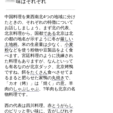
味はそれぞれ
中国料理を東西南北4つの地域に分け
たときの、それぞれの特徴について
お話ししましょう。まず北の代表、
北京料理から。国都
である
北京は北
の都の地名が示すように冬が
厳しい
土地柄
。米の生産量は少なく、
小麦
粉
などを使う粉物や豆製品をよく食
べます。宮廷料理のように洗練され
た料理もありますが、なんといって
も有名なのが北京ダック、北京烤鴨
ですね。餌を
たくさん
食べさせてま
るまると肥らせた家鴨の
丸焼き
で、
「カオ（烤）」は「焼く」の意。羊
肉の
しゃぶしゃぶ
、?羊肉も北京の名
物料理です。
西の代表は四川料理。赤
とうがらし
のピリッと辛い味に、舌がしびれそ