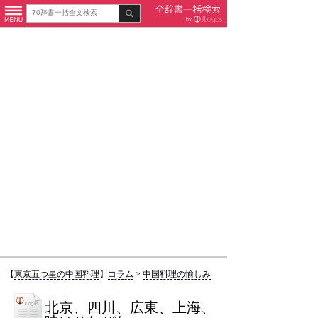
【
東京五つ星の中国料理
】
コラム
>
中国料理の愉しみ
北京、四川、広東、上海、