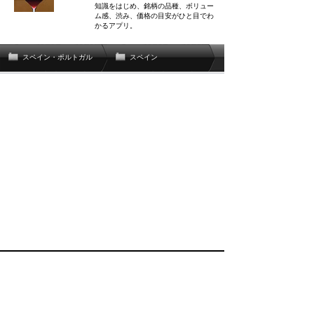
知識をはじめ、銘柄の品種、ボリュー
ム感、渋み、価格の目安がひと目でわ
かるアプリ。
スペイン・ポルトガル
スペイン
関連辞書