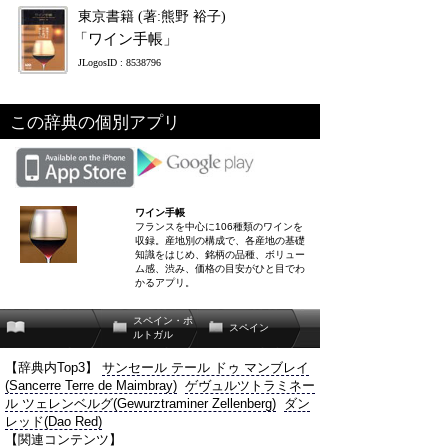
東京書籍 (著:熊野 裕子)
「ワイン手帳」
JLogosID : 8538796
この辞典の個別アプリ
ワイン手帳
フランスを中心に106種類のワインを
収録。産地別の構成で、各産地の基礎
知識をはじめ、銘柄の品種、ボリュー
ム感、渋み、価格の目安がひと目でわ
かるアプリ。
スペイン・ポ
スペイン
ルトガル
【辞典内Top3】
サンセール テール ドゥ マンブレイ
(Sancerre Terre de Maimbray)
ゲヴュルツトラミネー
ル ツェレンベルグ(Gewurztraminer Zellenberg)
ダン
レッド(Dao Red)
【関連コンテンツ】