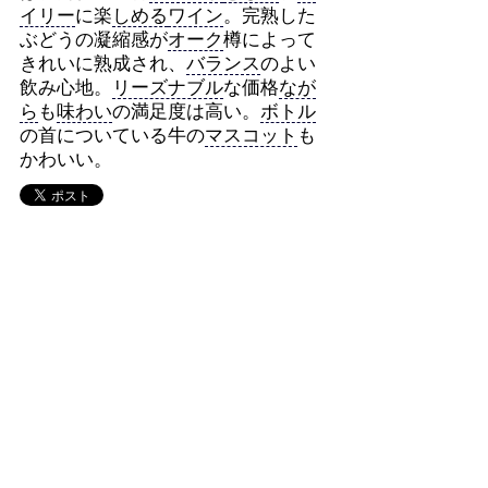
イリー
に楽
しめる
ワイン
。完熟した
ぶどうの凝縮感が
オーク
樽によって
きれいに熟成され、
バランス
のよい
飲み心地。
リーズナブル
な価格
なが
ら
も
味わい
の満足度は高い。
ボトル
の首についている牛の
マスコット
も
かわいい。