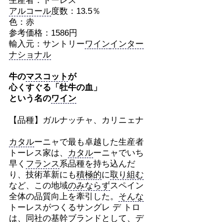
生産者：トーレス
アルコール
度数：13.5％
色：赤
参考価格：1586円
輸入元：サントリー
ワイン
インター
ナショナル
牛の
マスコット
が
心くすぐる「牡牛の血」
という名の
ワイン
【品種】ガルナッチャ、カリニェナ
カタル
ーニャで最も卓越した生産者
トーレス家は、
カタル
ーニャでいち
早く
フランス
系品種を持ち込んだ
り、技術革新にも
積極的
に
取り組む
など、この地域
のみならず
スペイン
全体の品質向上を牽引した。
そんな
トーレスがつくるサングレ デ トロ
は、同社の基幹
ブランド
として
、
デ