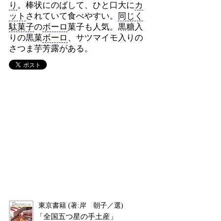
り
。棒状にのばして、ひと口大に
カ
ット
されていて食べやすい。
同じく
駄菓子
の
ボーロ
菓子も人気。黒糖入
りの黒菓
ボーロ
、サツマイモ入りの
さつま芋芳露がある。
東京書籍 (著:岸 朝子／選)
「全国五つ星の手土産」