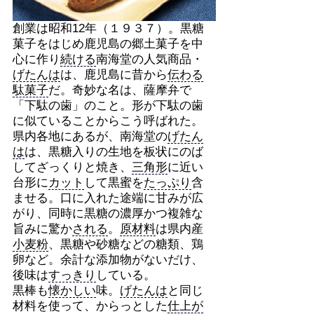
創業は昭和12年（１９３７）。黒糖
菓子をはじめ鹿児島の郷土菓子を中
心に作り
続ける
南海堂の人気商品・
げたんは
は、鹿児島に昔から
伝わる
駄菓子
だ。奇妙な名は、薩摩弁で
「下駄の歯」のこと。形が下駄の歯
に似ていることからこう呼ばれた。
県内各地にあるが、南海堂の
げたん
は
は、黒糖入りの生地を板状にのば
してざっくりと焼き、
三角形
に近い
台形に
カット
して黒蜜を
たっぷり
含
ませる。口に入れた途端に甘みが広
がり、同時に黒糖の濃厚かつ複雑な
旨みに驚か
される
。
原材料
は県内産
小麦粉
、黒糖や砂糖などの糖類、鶏
卵など。余計な添加物がないだけ、
後味は
すっきり
している。
黒棒も
懐かしい
味。
げたんは
と同じ
材料を使って、からっとした
仕上が