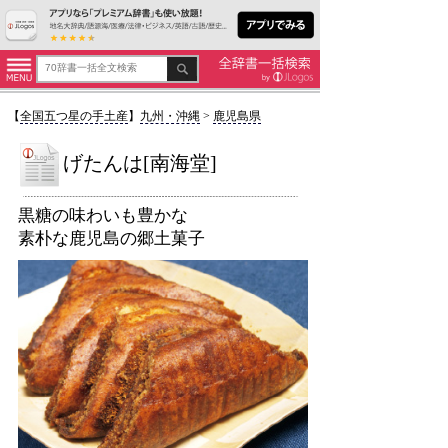
【
全国五つ星の手土産
】
九州・沖縄
>
鹿児島県
げたんは[南海堂]
黒糖の味わいも豊かな
素朴な鹿児島の郷土菓子