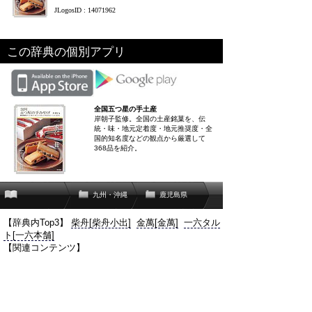
JLogosID : 14071962
この辞典の個別アプリ
全国五つ星の手土産
岸朝子監修。全国の土産銘菓を、伝
統・味・地元定着度・地元推奨度・全
国的知名度などの観点から厳選して
368品を紹介。
九州・沖縄
鹿児島県
【辞典内Top3】
柴舟[柴舟小出]
金萬[金萬]
一六タル
ト[一六本舗]
【関連コンテンツ】