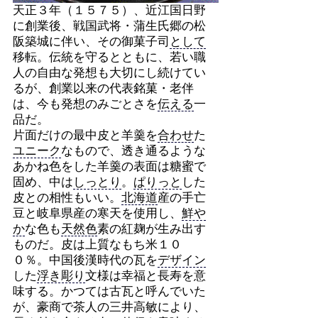
天正３年（１５７５）、近江国日野
に創業後、戦国武将・蒲生氏郷の松
阪築城に伴い、その御菓子司
として
移転。伝統を守るとともに、若い職
人の自由な発想も大切にし続けてい
るが、創業以来の代表銘菓・老伴
は、今も発想のみごとさを
伝える
一
品だ。
片面だけの最中皮と羊羹を
合わせ
た
ユニーク
なもので、透き通るような
あかね色をした羊羹の表面は糖蜜で
固め、中は
しっとり
。
ぱりっと
した
皮との相性もいい。
北海道
産の手亡
豆と岐阜県産の寒天を使用し、
鮮や
か
な色も
天然色
素の紅麹が生み出す
ものだ。皮は上質なもち米１０
０％。中国後漢時代の瓦を
デザイン
した
浮き彫り
文様は幸福と長寿を意
味する。かつては古瓦と呼んでいた
が、豪商で茶人の三井高敏により、