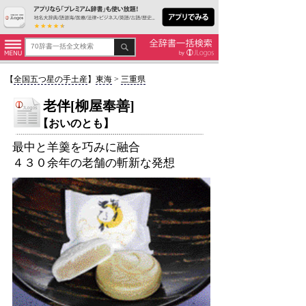
【
全国五つ星の手土産
】
東海
>
三重県
老伴[柳屋奉善]
【おいのとも】
最中と羊羹を巧みに融合
４３０余年の老舗の斬新な発想