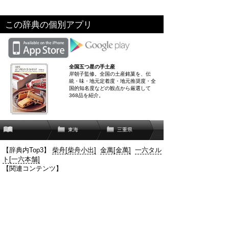
この辞典の個別アプリ
全国五つ星の手土産
岸朝子監修。全国の土産銘菓を、伝
統・味・地元定着度・地元推奨度・全
国的知名度などの観点から厳選して
368品を紹介。
東海
三重県
【辞典内Top3】
柴舟[柴舟小出]
金萬[金萬]
一六タル
ト[一六本舗]
【関連コンテンツ】