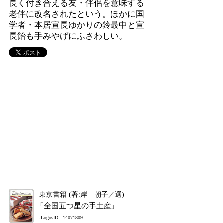
長く付き合える友・伴侶を意味する
老伴に改名されたという。ほかに国
学者・
本居宣長
ゆかりの鈴最中と宣
長飴も手みやげにふさわしい。
東京書籍 (著:岸 朝子／選)
「全国五つ星の手土産」
JLogosID : 14071809