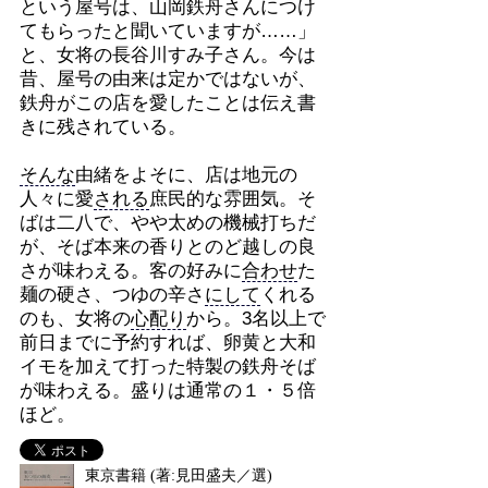
という屋号は、山岡鉄舟さんにつけ
てもらったと聞いていますが……」
と、女将の長谷川すみ子さん。今は
昔、屋号の由来は定かではないが、
鉄舟がこの店を愛したことは伝え書
きに残されている。
そんな
由緒をよそに、店は地元の
人々に愛
される
庶民的な雰囲気。そ
ばは二八で、やや太めの機械打ちだ
が、そば本来の香りとのど越しの良
さが味わえる。客の好みに
合わせ
た
麺の硬さ、つゆの辛さ
にして
くれる
のも、女将の
心配り
から。3名以上で
前日までに予約すれば、卵黄と大和
イモを加えて打った特製の鉄舟そば
が味わえる。盛りは通常の１・５倍
ほど。
東京書籍 (著:見田盛夫／選)