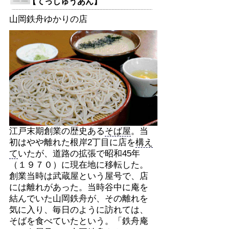
【てっしゅうあん】
山岡鉄舟ゆかりの店
江戸末期創業の歴史ある
そば屋
。当
初はやや離れた根岸2丁目に店を
構え
て
いたが、道路の拡張で昭和45年
（１９７０）に現在地に移転した。
創業当時は武蔵屋という屋号で、店
には離れがあった。当時谷中に庵を
結んでいた山岡鉄舟が、その離れを
気に入り、毎日のように訪れては、
そばを食べていたという。「鉄舟庵