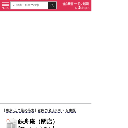
【
東京-五つ星の蕎麦
】
都内の名店88軒
>
台東区
鉄舟庵（閉店）