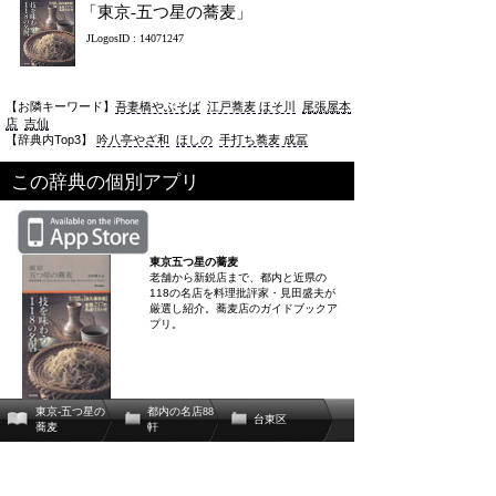
「東京-五つ星の蕎麦」
JLogosID : 14071247
【お隣キーワード】
吾妻橋やぶそば
江戸蕎麦 ほそ川
尾張屋本
店
吉仙
【辞典内Top3】
吟八亭やざ和
ほしの
手打ち蕎麦 成冨
この辞典の個別アプリ
東京五つ星の蕎麦
老舗から新鋭店まで、都内と近県の
118の名店を料理批評家・見田盛夫が
厳選し紹介。蕎麦店のガイドブックア
プリ。
東京-五つ星の
都内の名店88
台東区
蕎麦
軒