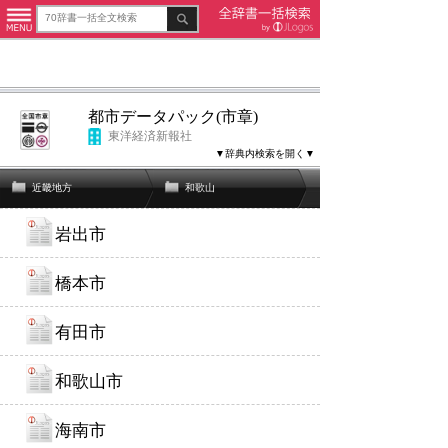
都市データパック(市章)
東洋経済新報社
▼辞典内検索を開く▼
近畿地方
和歌山
岩出市
橋本市
有田市
和歌山市
海南市