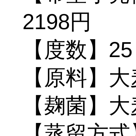
二階堂
天厨貴人
【関連コンテンツ】