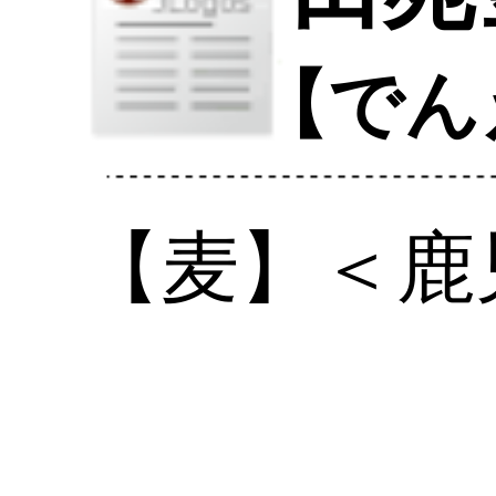
【度数】25％
【原料】大麦
【麹菌】大麦麹・米麹（白）
【蒸留方式】常圧
原酒を100％
ホワイト
オ－ク樽の中
で貯蔵熟成し、米麹で造った麦焼酎
を
ブレンド
したのが旨さの秘訣だ。
モンド
セレクション
最高金賞を連続
受賞中。
【
タイプ
】
キャラ
クタ－
【香味】
シンプル
□□□□□□□■□□複雑
［
ストレート
］○［
ロック
］◎［
水割
り
］○［お湯割り］△
創業時は玄米焼酎を手がけ、昭和54
年から「田苑」の
ブランド
名で麦焼
酎を始めた。さらに進化させ、業界
に先駆けて麦の樽貯蔵酒
として
発売
したのが「
田苑金ラベル
」。今や
押
しも押されもせぬ
看板商品で、琥珀