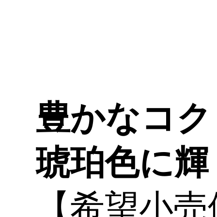
東京書籍 (著:監修：ＳＳＩ（日本酒
サービス研究会・酒匠研究会連合
会）)
「焼酎手帳」
JLogosID : 8538573
この辞典の個別アプリ
焼酎手帳
芋・麦・米・黒糖・そば・酒粕など
原料でカテゴリーを分け、また都道
府県別に分類して有名銘柄の特長と
そのラインナップを紹介。誰でも簡
単に好みの焼酎銘柄が探せるアプ
リ。
麦
鹿児島県
【辞典内Top3】
さつま無双赤ラベル
大分むぎ焼酎