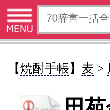
【
焼酎手帳
】
麦
>
鹿児島県
田苑金ラベル
【でんえんきんらべる】
【麦】＜鹿児島県＞
豊かなコクと旨味のある
琥珀色に輝く樽貯蔵酒
【希望小売価格】900ml 1180円 1.8l
2198円