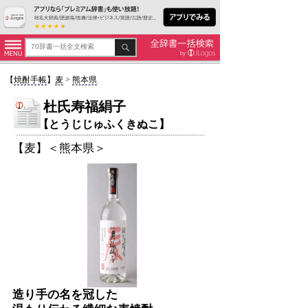
【
焼酎手帳
】
麦
>
熊本県
杜氏寿福絹子
【とうじじゅふくきぬこ】
【麦】＜熊本県＞
造り手の名を冠した