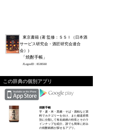
東京書籍 (著:監修：ＳＳＩ（日本酒
サービス研究会・酒匠研究会連合
会）)
「焼酎手帳」
JLogosID : 8538560
この辞典の個別アプリ
焼酎手帳
芋・麦・米・黒糖・そば・酒粕など原
料でカテゴリーを分け、また都道府県
別に分類して有名銘柄の特長とそのラ
インナップを紹介。誰でも簡単に好み
の焼酎銘柄が探せるアプリ。