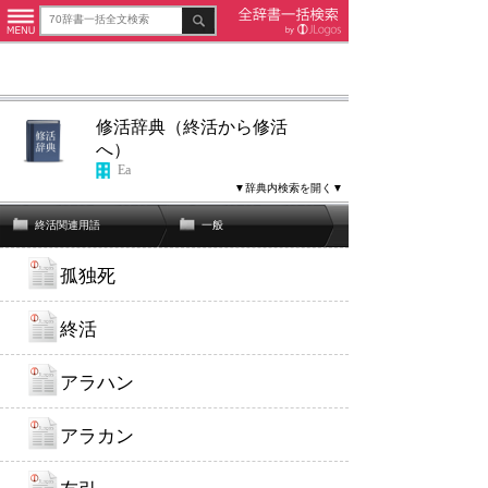
修活辞典（終活から修活
へ）
Ea
▼辞典内検索を開く▼
終活関連用語
一般
孤独死
終活
アラハン
アラカン