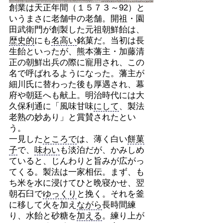
創業は天正年間（１５７３～92）と
いうまさに老舗中の老舗。開祖・園
田武衛門が創製した元祖朝鮮飴は、
歴史的
にも
名高い
銘菓だ。当初は長
生飴といったが、熊本藩主・加藤清
正の朝鮮出兵の際に寵用され、この
名で呼ばれるようになった。藩主が
細川氏に替わった後も厚遇され、幕
府や朝廷へも献上。明治時代には大
久保利通に「風味甘味
にして
、製法
老熟の妙あり」と賞賛されたとい
う。
一見した
ところで
は、薄く白い
餅菓
子
で、
味わい
も淡泊だが、かみしめ
ていると、じんわりと旨みが広がっ
てくる。製法は一家相伝。まず、も
ち米を水に浸けてひと晩寝かせ、翌
朝石臼で
ゆっくり
と挽く。それを釜
に移して火を加え
ながら
長時間練
り、水飴と砂糖を
加える
。練り上が