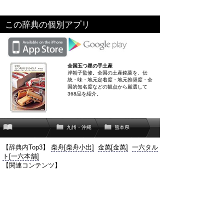
この辞典の個別アプリ
全国五つ星の手土産
岸朝子監修。全国の土産銘菓を、伝
統・味・地元定着度・地元推奨度・全
国的知名度などの観点から厳選して
368品を紹介。
九州・沖縄
熊本県
【辞典内Top3】
柴舟[柴舟小出]
金萬[金萬]
一六タル
ト[一六本舗]
【関連コンテンツ】