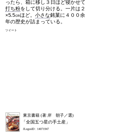
ったら、箱に移し３日ほど寝かせて
打ち粉
をして切り分ける。一片は２
×5.5㎝ほど。
小さな
銘菓に４００余
年の歴史が詰まっている。
ツイート
東京書籍 (著:岸 朝子／選)
「全国五つ星の手土産」
JLogosID : 14071947