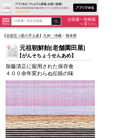
【
全国五つ星の手土産
】
九州・沖縄
>
熊本県
元祖朝鮮飴[老舗園田屋]
【がんそちょうせんあめ】
加藤清正に寵用された保存食
４００余年変わらぬ伝統の味