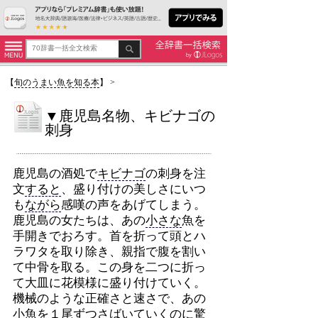
【
旬のうまい魚を知る本
】
>
▼鹿児島名物、キビナゴの
刺身
鹿児島の酒処で
キビナゴ
の刺身を注
文
すると
、盛り付けの美しさにいつ
も
ながら
感嘆の声をあげてしまう。
鹿児島の女たちは、あの
小さな
魚を
手開きでおろす。首を折って頭とハ
ラワタを取り除き、親指で腹を割い
て中骨を取る。この身を二つに折っ
て大皿に花模様に盛り付けていく。
機械のような正確さと速さで、あの
小魚を１尾ずつさばいていくのに驚