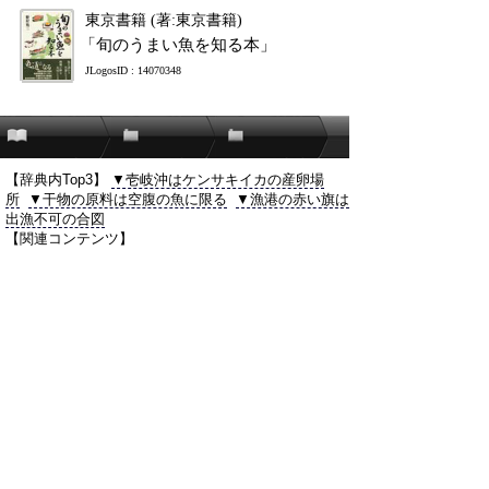
東京書籍 (著:東京書籍)
「旬のうまい魚を知る本」
JLogosID : 14070348
【辞典内Top3】
▼壱岐沖はケンサキイカの産卵場
所
▼干物の原料は空腹の魚に限る
▼漁港の赤い旗は
出漁不可の合図
【関連コンテンツ】