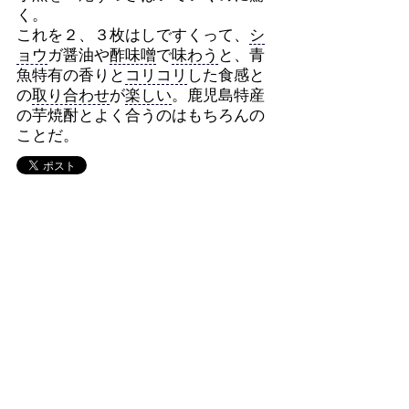
く。
これを２、３枚はしですくって、
シ
ョウ
ガ醤油や
酢味噌
で
味わう
と、青
魚特有の香りと
コリコリ
した食感と
の
取り合わせ
が
楽しい
。鹿児島特産
の芋焼酎とよく合うのはもちろんの
ことだ。