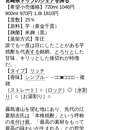
宮崎県
トップ
の
シェア
を誇る
【希望小売価格】720ml 1046円
900ml 970円 1.8l 1810円
【度数】25％
【原料】芋（黄金千貫）
【麹菌】米麹（黒）
【蒸留方式】常圧
誰でも一度は目にしたことがある芋
焼酎を代
表する
銘柄。
とろりと
した
甘味、キリッとした後切れが特徴
だ。
【
タイプ
】
リッチ
【香味】
シンプル
－－□□■□□□□－複
雑
［
ストレート
］○［
ロック
］◎［
水割
り
］○［お湯割り］○
霧島連山を望む地にあり、先代の江
夏順吉氏は「本格焼酎」という呼称
の
名付け親
。「最高の素材をもって
最高の
味わい
が
生まれ
る」との哲学