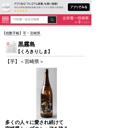
【
焼酎手帳
】
芋
>
宮崎県
黒霧島
【くろきりしま】
【芋】＜宮崎県＞
多くの人々に愛され続けて