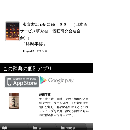
東京書籍 (著:監修：ＳＳＩ（日本酒
サービス研究会・酒匠研究会連合
会）)
「焼酎手帳」
JLogosID : 8538508
この辞典の個別アプリ
焼酎手帳
芋・麦・米・黒糖・そば・酒粕など原
料でカテゴリーを分け、また都道府県
別に分類して有名銘柄の特長とそのラ
インナップを紹介。誰でも簡単に好み
の焼酎銘柄が探せるアプリ。
芋
宮崎県