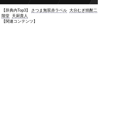
【辞典内Top3】
さつま無双赤ラベル
大分むぎ焼酎二
階堂
天厨貴人
【関連コンテンツ】