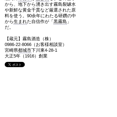
から、地下から湧き出す霧島裂罅水
や新鮮な黄金千貫など厳選された原
料を使う。90余年にわたる研鑽の中
から
生まれ
た自信作が「
黒霧島
」
だ。
【蔵元】霧島酒造（株）
0986-22-8066（お客様相談室）
宮崎県
都城市
下川東4-28-1
大正5年（1916）創業