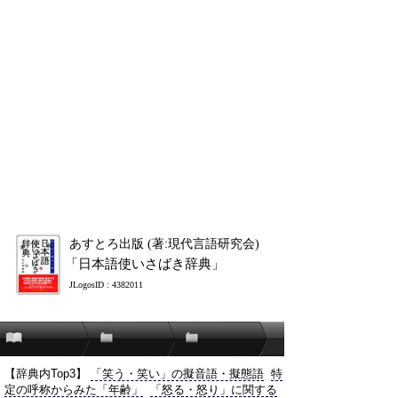
あすとろ出版 (著:現代言語研究会)
「日本語使いさばき辞典」
JLogosID : 4382011
【辞典内Top3】
「笑う・笑い」の擬音語・擬態語
特
定の呼称からみた「年齢」
「怒る・怒り」に関する