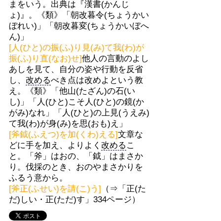
まをいう。出典は『漢書(かんじ
ょ)』。《類》「朝改暮令(ちょうかい
ぼれい)」「朝改暮変(ちょうかいぼへ
ん)」
[人(ひと)の振(ふ)り見(み)て我(わ)が
振(ふ)り直(なお)せ]
他人の言動のよし
あしを見て、自分の姿や行動を反省
し、
改める
べき点は改めよという教
え。《類》「他山(たざん)の石(い
し)」「人(ひと)こそ人(ひと)の鏡(か
がみ)なれ」「人(ひと)の上見(うえみ)
て我(わ)が身(み)を思(おも)え」
[斧鉞(ふえつ)を加(くわ)える]
文章な
どに手を加え、よりよく
改める
こ
と。「斧」はおの、「鉞」はまさか
り。伐採のとき、おのやまさかりを
ふるう意から。
[斧正(ふせい)を請(こ)う]
（⇒「正(た
だ)しい・正(ただ)す」334ページ）