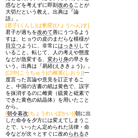
惑などを考えずに即刻
改める
ことが
大切だという教え。出典は『論
語』。
[君子(くんし)は豹変(ひょうへん)す]
君子が過ちを
改めて
善にうつるよう
すは、ヒョウの皮のまだらな模様が
目立つ
ように、非常に
はっきり
して
いること。転じて、人の考えや態度
などが急変する、
変わり身
の早さを
いう。出典は『易経(えききょう)』。
[口中(こうちゅう)の雌黄(しおう)]
一
度言った言論や意見を訂正するこ
と。中国の古書の紙は黄色で、誤字
を抹消するのに雌黄（硫黄と砒素で
できた黄色の結晶体）を用いたこと
から。
[
朝令暮改
(ちょうれいぼかい)]
朝に出
した命令を夕方には変えてしまうこ
とで、いったん定められた法律・命
令などが次々とすぐに改め
られる
さ