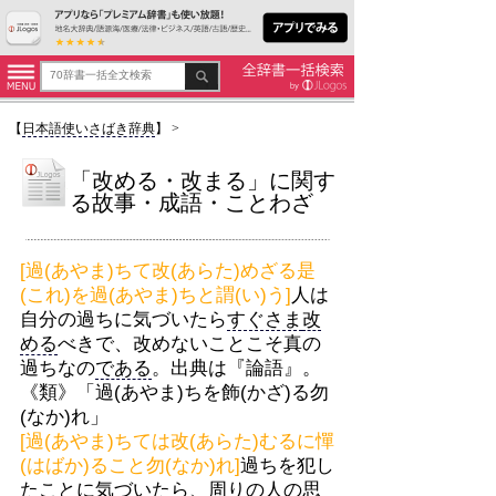
【
日本語使いさばき辞典
】
>
「改める・改まる」に関す
る故事・成語・ことわざ
[過(あやま)ちて改(あらた)めざる是
(これ)を過(あやま)ちと謂(い)う]
人は
自分の過ちに気づいたら
すぐさま
改
める
べきで、改めないことこそ真の
過ちなの
である
。出典は『論語』。
《類》「過(あやま)ちを飾(かざ)る勿
(なか)れ」
[過(あやま)ちては改(あらた)むるに憚
(はばか)ること勿(なか)れ]
過ちを犯し
たことに気づいたら、周りの人の思