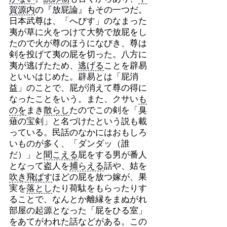
賀源内
の『放屁論』もその一つだ。
日本武尊は、「へびす」のなまった
夷が草に火をつけて大勢で放屁をし
たので火が尊のほうになびき、尊は
剣を投げて夷の屁を切った。八方に
夷が逃げたため、
逃げる
ことを辟易
といいはじめた。辟易とは「屁消
益」のことで、屁が消えて尊の得に
なったことをいう。また、クサい
も
のを
まき
散らし
たのでこの剣を「臭
薙の宝剣」と名づけたという説も載
っている。民話のなかにはおもしろ
いものが多く、「ダンダッ（誰
だ）」と
聞こえる
屁をする男が番人
となって盗人を
捕らえる
話や、姑を
吹き飛ばす
ほどの屁を放つ嫁が、果
実を
落とし
たり荷駄をもらったりす
ることで、なんとか離縁をまぬがれ
部屋の起源となった「屁をひる室」
をあてがわれた話などがある。この