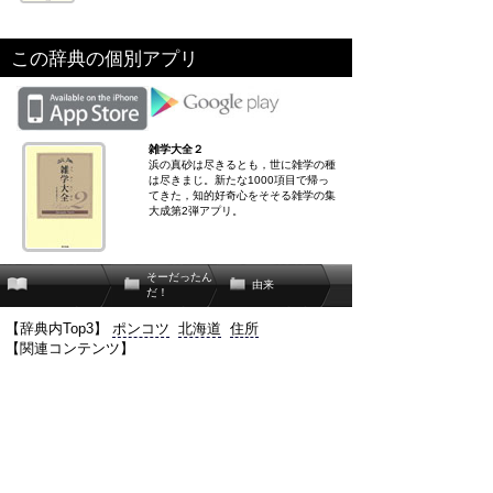
この辞典の個別アプリ
雑学大全２
浜の真砂は尽きるとも，世に雑学の種
は尽きまじ。新たな1000項目で帰っ
てきた，知的好奇心をそそる雑学の集
大成第2弾アプリ。
そーだったん
由来
だ！
【辞典内Top3】
ポンコツ
北海道
住所
【関連コンテンツ】