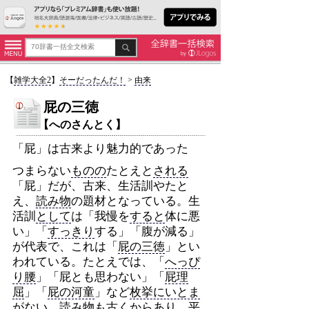
【
雑学大全2
】
そーだったんだ！
>
由来
屁の三徳
【へのさんとく】
「屁」は古来より魅力的であった
つまらない
ものの
たとえと
される
「屁」だが、古来、生活訓やたと
え、
読み物
の題材となっている。生
活訓
として
は「我慢を
すると
体に悪
い」「
すっきり
する」「腹が減る」
が代表で、これは「
屁の三徳
」とい
われている。たとえでは、「
へっぴ
り腰
」「屁とも思わない」「
屁理
屈
」「
屁の河童
」など
枚挙にいとま
がない
。
読み物
も古くからあり、
平