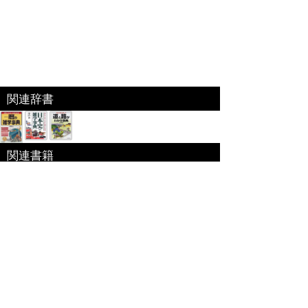
関連辞書
関連書籍
保険評論家:佐藤立志「保険用語辞典」
既存の保険業界に対して弱者の立場にたった提言を
してきた保険評論家 佐藤立志氏監修。まずは「保
険」を正しく知ることをはじめる為の大変貴重な辞典。
特定商取引法に基づく表記
個人情報保護
お問い合わせ
コンテンツをお持ちの方へ(出版社様/個人様)
Copyright(C) Ea.Inc. All Right Reserved.