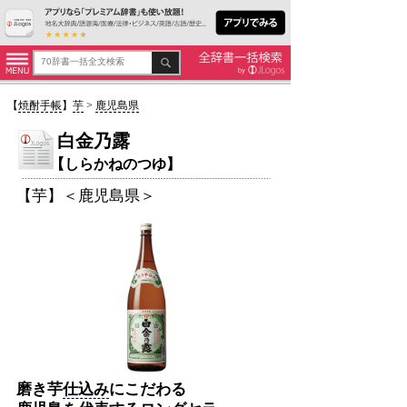
【
焼酎手帳
】
芋
>
鹿児島県
白金乃露
【しらかねのつゆ】
【芋】＜鹿児島県＞
磨き芋
仕込み
にこだわる