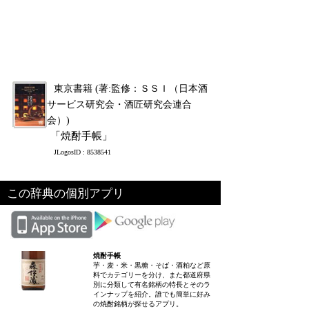
東京書籍 (著:監修：ＳＳＩ（日本酒
サービス研究会・酒匠研究会連合
会）)
「焼酎手帳」
JLogosID : 8538541
この辞典の個別アプリ
焼酎手帳
芋・麦・米・黒糖・そば・酒粕など原
料でカテゴリーを分け、また都道府県
別に分類して有名銘柄の特長とそのラ
インナップを紹介。誰でも簡単に好み
の焼酎銘柄が探せるアプリ。