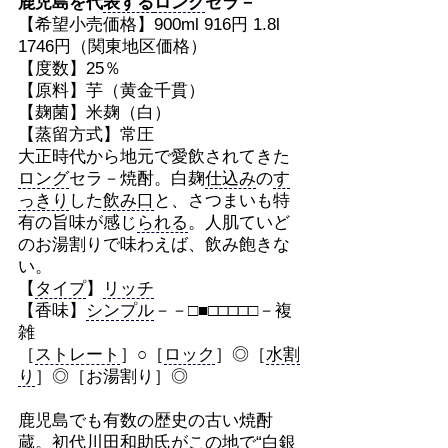
鹿児島を代
表する
ロング
セラ－
【希望小売価格】900ml 916円 1.8l
1746円（関東地区価格）
【度数】25％
【原料】芋（黄金千貫）
【麹菌】米麹（白）
【蒸留方式】常圧
大正時代から地元で愛飲されてきた
ロング
セラ－焼酎。白麹
仕込み
の
す
っきり
した
飲み口
と、さつまいも特
有の旨味が感じ
られる
。人肌ていど
のお湯割りで味わえば、飲み飽きな
い。
【
タイプ
】
リッチ
【香味】
シンプル
－－□■□□□□□－複
雑
［
ストレート
］○［
ロック
］◎［
水割
り
］◎［お湯割り］◎
鹿児島でも有数の歴史の古い焼酎
蔵。初代川田和助氏がこの地で“白銀