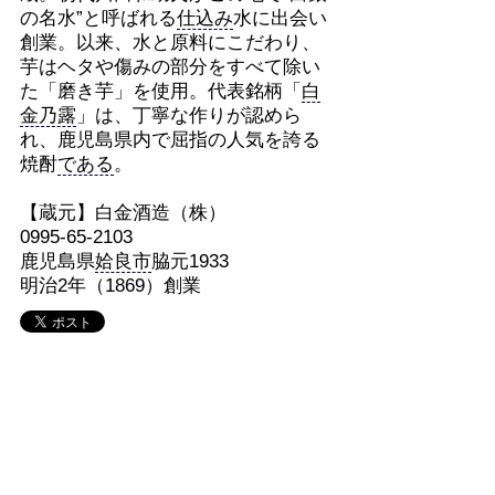
の名水”と呼ばれる
仕込み
水に出会い
創業。以来、水と原料にこだわり、
芋はヘタや傷みの部分をすべて除い
た「磨き芋」を使用。代表銘柄「
白
金乃露
」は、丁寧な作りが認めら
れ、鹿児島県内で屈指の人気を誇る
焼酎
である
。
【蔵元】白金酒造（株）
0995-65-2103
鹿児島県
姶良市
脇元1933
明治2年（1869）創業