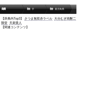
芋
鹿児島県
【辞典内Top3】
さつま無双赤ラベル
大分むぎ焼酎二
階堂
天厨貴人
【関連コンテンツ】