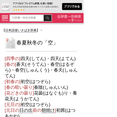
【
日本語使いさばき辞典
】
>
春夏秋冬の「空」
[四季の]
四天(してん)・四天(よてん)
[春の]
蒼天(そうてん)・春空(はるぞ
ら)・春空(しゅんくう)・春天(しゅん
てん)
[初春の]
初空(はつぞら)
[春の暗い曇り]
春陰(しゅんいん)
[花どきの曇り]
花曇(はなぐも)り・養
花天(ようかてん)
[元旦の]
初空(はつぞら)
[元日の
日の出
前の
朝焼け
]
初茜(はつ
あかね)