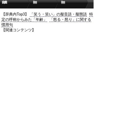
【辞典内Top3】
「笑う・笑い」の擬音語・擬態語
特
定の呼称からみた「年齢」
「怒る・怒り」に関する
慣用句
【関連コンテンツ】