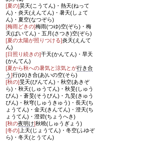
[夏の]
昊天(こうてん)・熱天(ねって
ん)・炎天(えんてん)・暑天(しょて
ん)・夏空(なつぞら)
[梅雨どきの]
梅雨(つゆ)空(ぞら)・梅
天(ばいてん)・五月(さつき)空(ぞら)
[夏の太陽が照りつける]
炎天(えんて
ん)
[日照り続きの]
干天(かんてん)・旱天
(かんてん)
[夏から秋への暑気と涼気とが
行き合
う
]
行(ゆ)き合(あ)いの空(そら)
[秋の]
旻天(びんてん)・秋空(あきぞ
ら)・秋天(しゅうてん)・秋旻(しゅう
びん)・蒼旻(そうびん)・九旻(きゅう
びん)・秋穹(しゅうきゅう)・長天(ち
ょうてん)・金天(きんてん)・澄天(ち
ょうてん)・澄碧(ちょうへき)
[秋の
夜明け
]
秋曉(しゅうぎょう)
[冬の]
上天(じょうてん)・冬空(ふゆぞ
ら)・冬天(とうてん)