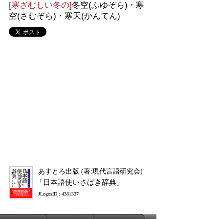
[寒ざむしい冬の]
冬空(ふゆぞら)・寒
空(さむぞら)・寒天(かんてん)
あすとろ出版 (著:現代言語研究会)
「日本語使いさばき辞典」
JLogosID : 4381337