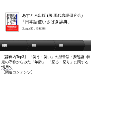
あすとろ出版 (著:現代言語研究会)
「日本語使いさばき辞典」
JLogosID : 4381338
【辞典内Top3】
「笑う・笑い」の擬音語・擬態語
特
定の呼称からみた「年齢」
「怒る・怒り」に関する
慣用句
【関連コンテンツ】