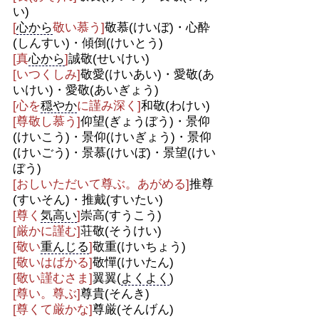
い)
[
心から
敬い慕う]
敬慕(けいぼ)・心酔
(しんすい)・傾倒(けいとう)
[真
心から
]
誠敬(せいけい)
[いつくしみ]
敬愛(けいあい)・愛敬(あ
いけい)・愛敬(あいぎょう)
[心を
穏やか
に謹み深く]
和敬(わけい)
[尊敬し慕う]
仰望(ぎょうぼう)・景仰
(けいこう)・景仰(けいぎょう)・景仰
(けいごう)・景慕(けいぼ)・景望(けい
ぼう)
[おしいただいて尊ぶ。あがめる]
推尊
(すいそん)・推戴(すいたい)
[尊く
気高い
]
崇高(すうこう)
[厳かに謹む]
荘敬(そうけい)
[敬い
重んじる
]
敬重(けいちょう)
[敬いはばかる]
敬憚(けいたん)
[敬い謹むさま]
翼翼(
よくよく
)
[尊い。尊ぶ]
尊貴(そんき)
[尊くて厳かな]
尊厳(そんげん)