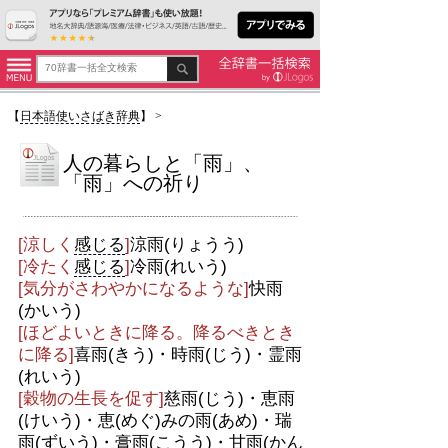
【
日本語使いさばき辞典
】
>
人の暮らしと「雨」、
「雨」への祈り
[涼しく
感じる
]
涼雨(りょうう)
[冷たく
感じる
]
冷雨(れいう)
[気分がさわやかになるような]
快雨
(かいう)
[ほどよいときに降る。降るべきとき
に降る]
喜雨(きう)・時雨(じう)・霊雨
(れいう)
[穀物の生長を促す]
慈雨(じう)・恵雨
(けいう)・恵(めぐ)みの雨(あめ)・瑞
雨(ずいう)・膏雨(こうう)・甘雨(かん