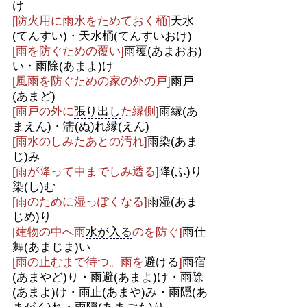
け
[防火用に雨水をためておく桶]
天水
(てんすい)・天水桶(てんすいおけ)
[雨を防ぐための覆い]
雨覆(あまおお)
い・雨除(あまよ)け
[風雨を防ぐための家の外の戸]
雨戸
(あまど)
[雨戸の外に
張り出し
た縁側]
雨縁(あ
まえん)・濡(ぬ)れ縁(えん)
[雨水のしみたあとの汚れ]
雨染(あま
じ)み
[雨が降って中までしみ透る]
降(ふ)り
染(し)む
[雨のために湿っぽくなる]
雨湿(あま
じめ)り
[建物の中へ雨
水が入る
のを防ぐ]
雨仕
舞(あまじま)い
[雨の止むまで待つ。雨を
避ける
]
雨宿
(あまやど)り・雨避(あまよ)け・雨除
(あまよ)け・雨止(あまや)み・雨隠(あ