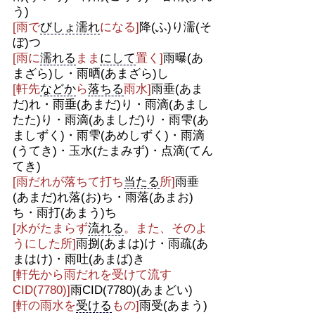
う)
[雨で
びしょ濡れ
になる]
降(ふ)り濡(そ
ぼ)つ
[雨に
濡れる
まま
にして
置く]
雨曝(あ
まざら)し・雨晒(あまざら)し
[軒先
などか
ら
落ちる
雨水]
雨垂(あま
だ)れ・雨垂(あまだ)り・雨滴(あまし
たた)り・雨滴(あましだ)り・雨雫(あ
ましずく)・雨雫(あめしずく)・雨滴
(うてき)・玉水(たまみず)・点滴(てん
てき)
[雨だれが落ちて打ち
当たる
所]
雨垂
(あまだ)れ落(お)ち・雨落(あまお)
ち・雨打(あまう)ち
[水がたまらず
流れる
。また、そのよ
うにした所]
雨捌(あまは)け・雨疏(あ
まはけ)・雨吐(あまば)き
[軒先から雨だれを受けて流す
CID(7780)]
雨CID(7780)(あまどい)
[軒の雨水を
受ける
もの]
雨受(あまう)