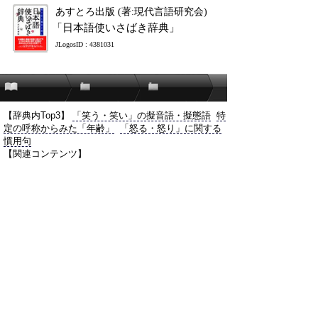
あすとろ出版 (著:現代言語研究会)
「日本語使いさばき辞典」
JLogosID : 4381031
【辞典内Top3】
「笑う・笑い」の擬音語・擬態語
特
定の呼称からみた「年齢」
「怒る・怒り」に関する
慣用句
【関連コンテンツ】