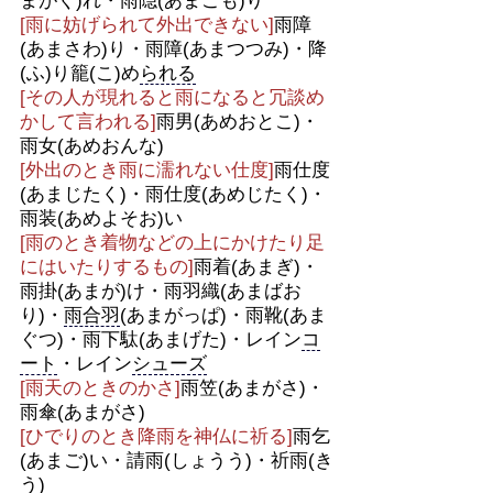
まがく)れ・雨隠(あまごも)り
[雨に妨げられて外出できない]
雨障
(あまさわ)り・雨障(あまつつみ)・降
(ふ)り籠(こ)め
られる
[その人が現れると雨になると冗談め
かして言われる]
雨男(あめおとこ)・
雨女(あめおんな)
[外出のとき雨に濡れない仕度]
雨仕度
(あまじたく)・雨仕度(あめじたく)・
雨装(あめよそお)い
[雨のとき着物などの上にかけたり足
にはいたりするもの]
雨着(あまぎ)・
雨掛(あまが)け・雨羽織(あまばお
り)・
雨合羽
(あまがっぱ)・雨靴(あま
ぐつ)・雨下駄(あまげた)・レイン
コ
ート
・レイン
シューズ
[雨天のときのかさ]
雨笠(あまがさ)・
雨傘(あまがさ)
[ひでりのとき降雨を神仏に祈る]
雨乞
(あまご)い・請雨(しょうう)・祈雨(き
う)