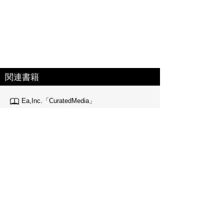
関連書籍
Ea,Inc.「CuratedMedia」
さがす時間 を よむ・理解する時間 へ変える情
報キュレーションメディア。 実名キュレーターに
よるまとめサイトで、今までのまとめサイトに「信頼性」
を加えたのがCuratedMediaです。 「アレ、理解しとかな
きゃ !」なあなたに。流行りの理由から用語の意味、議論
の概要
特定商取引法に基づく表記
個人情報保護
お問い合わせ
コンテンツをお持ちの方へ(出版社様/個人様)
Copyright(C) Ea.Inc. All Right Reserved.
ページの先頭へ