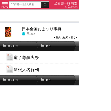
日本全国おまつり事典
JLogos
▼辞典内検索を開く▼
神奈川県
11月
道了尊鎮火祭
箱根大名行列
神奈川県
11月