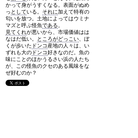
かって身がうすくなる。表面がぬめ
っ
として
いる。
それに
加えて特有の
匂いを放つ。土地によってはウミナ
マズと呼ぶ怪魚
である
。
見てくれ
が悪いから、市場価値はは
なはだ低い。
ところが
どっこい
、ぼ
くが歩いた
ドンコ
産地の人々は、い
ずれも大の
ドンコ
好きなのだ。魚の
味にことのほかうるさい浜の人たち
が、この怪魚のクセのある風味をな
ぜ好むのか？