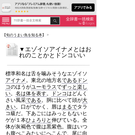
【
旬のうまい魚を知る本
】
>
▼エゾイソアイナメとはお
れのことかとドンコいい
標準和名は舌を噛みそうなエゾイソ
アイナメ
。東北の地方名
である
ドン
コ
のほうが
ユーモラス
で
ずっと
楽し
い
。
名は体を表す
。
ドンコ
はどんく
さい風采
である
。胴に比べて頭が
大
きい
。口がでかく、唇は
まるで
タラ
コ級だ。下あごにはみっともないヒ
ゲが１本
ひょろりと
伸びている。全
体が灰褐色で腹は黒紫色。腹はいつ
も
腹ぺこ
みたいにへこんで、尾に向