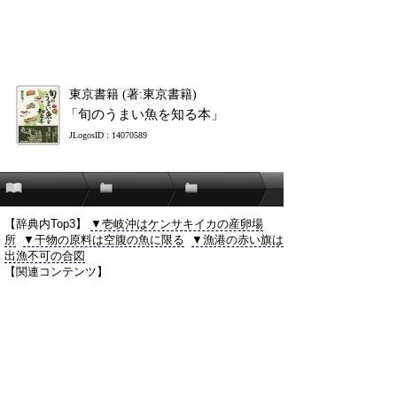
東京書籍 (著:東京書籍)
「旬のうまい魚を知る本」
JLogosID : 14070589
【辞典内Top3】
▼壱岐沖はケンサキイカの産卵場
所
▼干物の原料は空腹の魚に限る
▼漁港の赤い旗は
出漁不可の合図
【関連コンテンツ】