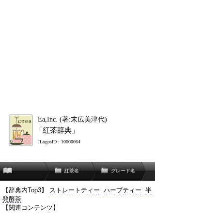
Ea,Inc. (著:末広美津代)
「紅茶辞典」
JLogosID : 10000064
紅茶名
グレード名
【辞典内Top3】
ストレートティー
ハーブティー
半
発酵茶
【関連コンテンツ】