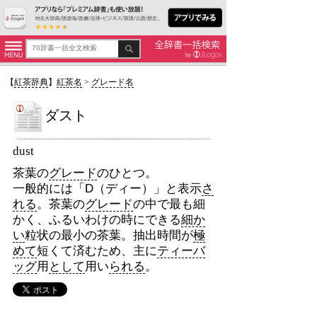
【
紅茶辞典
】
紅茶名
>
グレード名
ダスト
dust
茶葉の
グレード
のひとつ。
一般的には「D（ディー）」と表示
さ
れる
。茶葉の
グレード
の中で最も細
かく、ふるいわけの時にできる
細か
い
粒状の最小の茶葉。抽出時間が
極
めて
短くて済むため、主に
ティーバ
ッグ
用
として
用い
られる
。