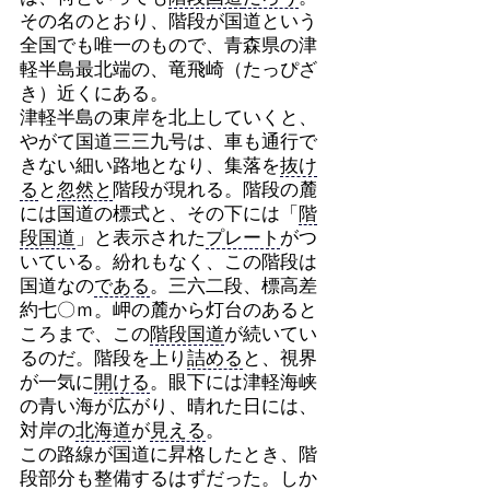
その名のとおり、階段が国道という
全国でも唯一のもので、青森県の津
軽半島最北端の、竜飛崎（たっぴざ
き）近くにある。
津軽半島の東岸を北上していくと、
やがて国道三三九号は、車も通行で
きない細い路地となり、集落を
抜け
る
と
忽然と
階段が現れる。階段の麓
には国道の標式と、その下には「
階
段国道
」と表示された
プレート
がつ
いている。紛れもなく、この階段は
国道なの
である
。三六二段、標高差
約七〇ｍ。岬の麓から灯台のあると
ころまで、この
階段国道
が続いてい
るのだ。階段を上り
詰める
と、視界
が一気に
開ける
。眼下には津軽海峡
の青い海が広がり、晴れた日には、
対岸の
北海道
が
見える
。
この路線が国道に昇格したとき、階
段部分も整備するはずだった。しか