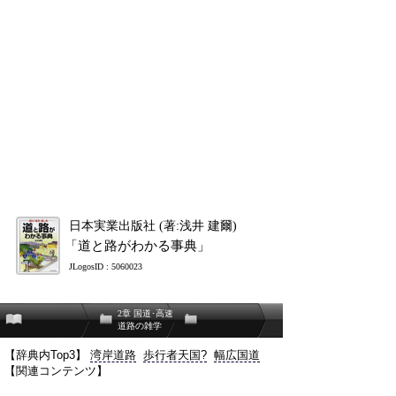
日本実業出版社 (著:浅井 建爾)
「道と路がわかる事典」
JLogosID : 5060023
2章 国道･高速
道路の雑学
【辞典内Top3】
湾岸道路
歩行者天国?
幅広国道
【関連コンテンツ】