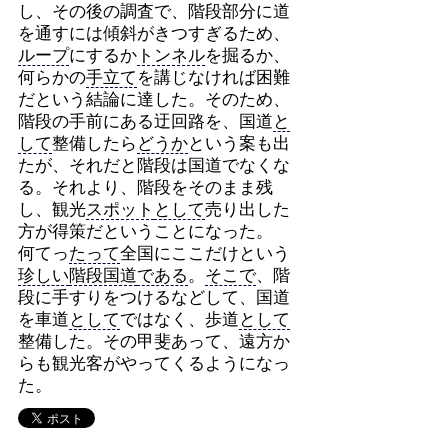
し、その後の調査で、階段部分に道
を通すには傾斜がきつすぎるため、
ループ
にするか
トンネル
を掘るか、
何らかの
手立て
を講じなければ困難
だという結論に達した。そのため、
階段の手前にある迂回路を、国道
と
して
整備したら
どうか
という案も出
たが、それだと階段は国道でなくな
る。それより、階段をそのまま残
し、観光
スポット
として
売り出した
方が得策だということになった。
何てっ
たって
全国にここだけという
珍しい
階段国道
である
。
そこで
、階
段に手すりをつけるなどして、国道
を車道
として
ではなく、歩道
として
整備した。その甲斐あって、遠方か
らも観光客がやってくるようになっ
た。