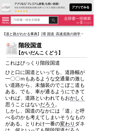
【
道と路がわかる事典
】
2章 国道･高速道路の雑学
>
階段国道
【かいだんこくどう】
これはびっくり階段国道
ひと口に国道といっても、道路幅が
一〇〇ｍもあるような交通量の激し
い道路から、未舗装のでこぼこ道も
ある。でも、車が通るようにできて
いれば、道路といわれてもお
かしく
思うことはない
だろう
。
しかし、国道のなかには「道」と呼
べるのかも考えてしまいそうなもの
がある。とりわけ一番の
変わり
ダネ
は、何といっても
階段国道
だろう
。