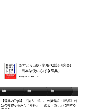
あすとろ出版 (著:現代言語研究会)
「日本語使いさばき辞典」
JLogosID : 4382110
【辞典内Top3】
「笑う・笑い」の擬音語・擬態語
特
定の呼称からみた「年齢」
「怒る・怒り」に関する