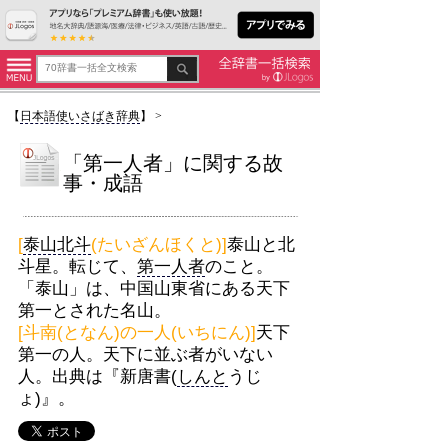
【
日本語使いさばき辞典
】
>
「第一人者」に関する故
事・成語
[
泰山北斗
(たいざんほくと)]
泰山と北
斗星。転じて、
第一人者
のこと。
「泰山」は、中国山東省にある天下
第一とされた名山。
[斗南(となん)の一人(いちにん)]
天下
第一の人。天下に並ぶ者がいない
人。出典は『新唐書(
しんと
うじ
ょ)』。