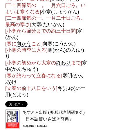
[二十四節気の一。一月六日ごろ。い
よいよ寒くなる]
小寒(しょうかん)
[二十四節気の一。一月二十日ごろ。
最高の寒さ]
大寒(だいかん)
[小寒から節分までの約三十日間]
寒
(かん)
[寒に
向かう
こと]
向寒(こうかん)
[小寒の時季に入る]
寒(かん)の入(い)
り
[小寒の初めから大寒の
終わり
まで]
寒
中(かんちゅう)
[寒が終わって立春になる]
寒明(かん
あ)け
[立春の前十八日をいう]
冬(ふゆ)の土
用(どよう)
あすとろ出版 (著:現代言語研究会)
「日本語使いさばき辞典」
JLogosID : 4381513