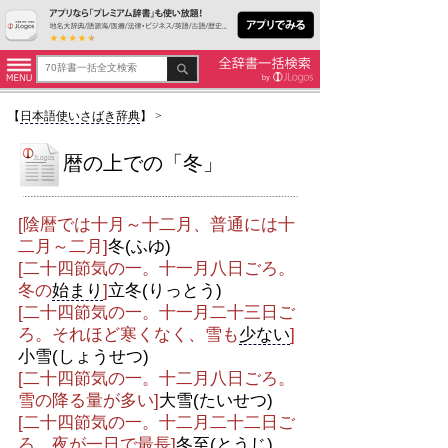
【
日本語使いさばき辞典
】
>
暦の上での「冬」
[陰暦では十月～十二月、普通には十
二月～二月]
冬(ふゆ)
[二十四節気の一。十一月八日ごろ。
冬の
始まり
]
立冬(りっとう)
[二十四節気の一。十一月二十三日ご
ろ。それほど寒くなく、雪も
少ない
]
小雪(しょうせつ)
[二十四節気の一。十二月八日ごろ。
雪の降る量が多い]
大雪(たいせつ)
[二十四節気の一。十二月二十二日ご
ろ。夜が一日で最長]
冬至(とうじ)