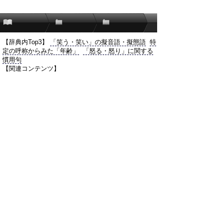
【辞典内Top3】
「笑う・笑い」の擬音語・擬態語
特
定の呼称からみた「年齢」
「怒る・怒り」に関する
慣用句
【関連コンテンツ】