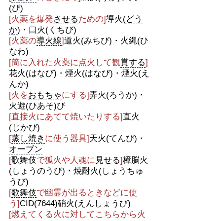
(び)
[火薬を爆発
させる
ための]
導火(
どう
か
)・口火(くちび)
[火薬の
導火線
]
道火(みちび)・火縄(ひ
なわ)
[筒に入れた火薬に点火して観
賞する
]
花火(はなび)・煙火(はなび)・煙火(え
んか)
[火を
おもちゃ
にする]
弄火(ろうか)・
火遊(ひあそ)び
[直接火にあてて焼いたりする]
直火
(じかび)
[
蒸し焼き
に使う器具]
天火(てんぴ)・
オーブン
[
歌舞伎
で狐火や人魂に
見せる
]
樟脳火
(しょうのうび)・焼酎火(しょうちゅ
うび)
[
歌舞伎
で幽霊が出るときなどに使
う]
CID(7644)硝火(えんしょうび)
[燃えてくる火に対してこちらから火