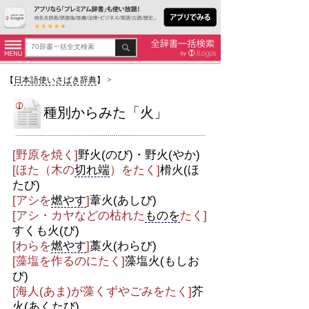
【
日本語使いさばき辞典
】
>
種別からみた「火」
[野原を焼く]
野火(のび)・野火(やか)
[ほた（木の
切れ端
）をたく]
榾火(ほ
たび)
[アシを
燃やす
]
葦火(あしび)
[アシ・カヤなどの枯れた
ものを
たく]
すくも火(び)
[わらを
燃やす
]
藁火(わらび)
[藻塩を作るのにたく]
藻塩火(もしお
び)
[海人(あま)が藻くずやごみをたく]
芥
火(あくたび)