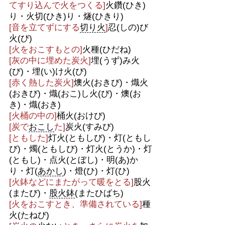
てすり込んで火をつくる]
火鑽(ひき)
り・火切(ひき)り・燧(ひきり)
[音を立てずにする
切り火
]
忍(しの)び
火(び)
[火をおこすもとの]
火種(ひだね)
[灰の中に埋めた炭火]
埋(うず)み火
(び)・埋(い)け火(び)
[赤く熱した炭火]
燠火(おきび)・熾火
(おきび)・熾(おこ)し火(び)・燠(お
き)・熾(おき)
[火桶の中の]
桶火(おけび)
[炭で
おこし
た]
炭火(すみび)
[ともした]
灯火(ともしび)・灯(ともし
び)・燭(ともしび)・灯火(とうか)・灯
(ともし)・点火(とぼし)・明(あ)か
り・灯(
あかし
)・燈(ひ)・灯(ひ)
[火鉢などにまたがって暖をとる]
股火
(またび)・
股火鉢
(またひばち)
[火をおこすとき、準備されている]
種
火(たねび)