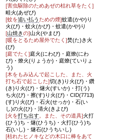
[害虫駆除のためあぜの枯れ草をたく]
畦火(あぜび)
[蚊を
追い払う
ための煙]
蚊遣(かや)り
火(び)・蚊火(かび)・蚊遣(かや)り
[
山焼き
の]
山火(やまび)
[暖をとるため屋外でたく]
焚(た)き火
(び)
[庭でたく]
庭火(にわび)・庭燎(にわ
び)・燎火(りょうか)・庭燎(ていりょ
う)
[木をもみ込んで起こした、また、火
打ち石で起こした]
切(き)り火(び)・鑽
(き)り火(び)・燧火(すいか)・打(う)
ち火(び)・擦(す)り火(び)・CID(7713)
(す)り火(び)・石火(せっか)・石(い
し)の火(ひ)・清火(きよび)
[火を
打ち出す
。また、その道具]
火打
(ひう)ち・燧(ひうち)・火打(ひう)ち
石(いし)・燧石(ひうちいし)
[枯れたヒノキなどの木口に棒をあて