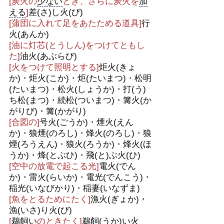
[炭火の
少ない
とき、さらに炭火を
加
える
]
差(さ)し火(び)
[蒲団に入れて足をあたためる道具]
行
火(あんか)
[油に灯芯(とうしん)をつけてともし
た]
油火(あぶらび)
[火をつけて照明とする]
炬火(きょ
か)・炬火(こか)・炬(たいまつ)・松明
(たいまつ)・松火(しょうか)・打(う)
ち松(まつ)・続松(ついまつ)・篝火(か
がりび)・篝(かがり)
[合図の]
号火(ごうか)・煙火(えん
か)・狼煙(のろし)・烽火(のろし)・狼
煙(ろうえん)・狼火(ろうか)・烽火(ほ
うか)・烽(とぶひ)・飛(と)ぶ火(ひ)
[空中の放電で起こる光]
電火(でん
か)・雷火(らいか)・電光(でんこう)・
稲光(いなびかり)・稲妻(いなずま)
[魚をとるためにたく]
漁火(ぎょか)・
漁(いさ)り火(び)
[
鵜飼い
のときたく]
鵜飼(うか)い火