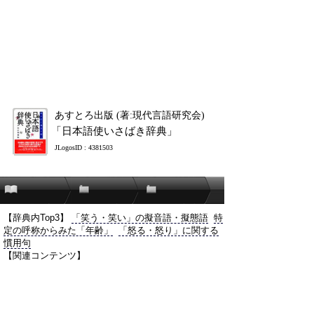
あすとろ出版 (著:現代言語研究会)
「日本語使いさばき辞典」
JLogosID : 4381503
【辞典内Top3】
「笑う・笑い」の擬音語・擬態語
特
定の呼称からみた「年齢」
「怒る・怒り」に関する
慣用句
【関連コンテンツ】