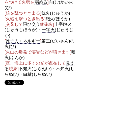
をつけて火勢を
弱める
]
向(む)かい火
(び)
[銃を撃つとき出る]
銃火(じゅうか)
[火砲を撃つとき出る]
砲火(ほうか)
[交叉して
飛び交う
銃砲火]
十字砲火
(じゅうじほうか)・
十字火
(じゅうじ
か)
[
原子力
エネルギー
]
第三(だいさん)の
火(ひ)
[火山の爆発で溶岩などが噴き出す]
噴
火(ふんか)
[夜、海上に多くの光が点在して
見え
る
現象]
不知火(しらぬい)・不知火(し
らぬひ)・白縫(しらぬい)