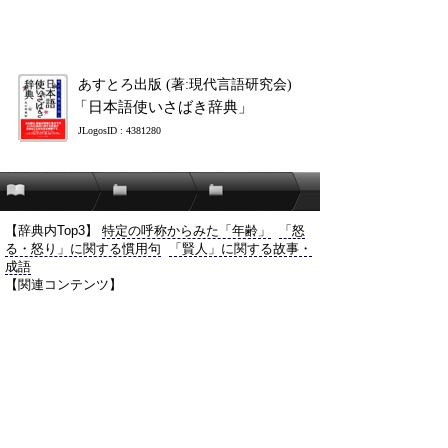
あすとろ出版 (著:現代言語研究会)
「日本語使いさばき辞典」
JLogosID : 4381280
【辞典内Top3】
特定の呼称からみた「年齢」
「怒
る・怒り」に関する慣用句
「賢人」に関する故事・
成語
【関連コンテンツ】