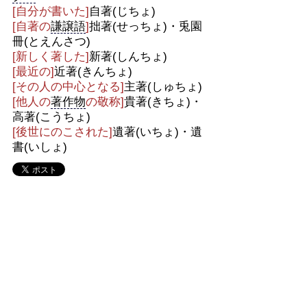
[自分が書いた]
自著(じちょ)
[自著の
謙譲語
]
拙著(せっちょ)・兎園
冊(とえんさつ)
[新しく著した]
新著(しんちょ)
[最近の]
近著(きんちょ)
[その人の中心となる]
主著(しゅちょ)
[他人の
著作物
の敬称]
貴著(きちょ)・
高著(こうちょ)
[後世にのこされた]
遺著(いちょ)・遺
書(いしょ)