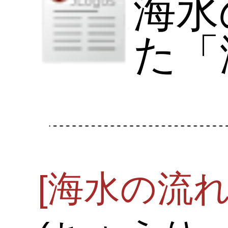
差(さ)し潮(しお)・出潮(でしお)
[潮が引く]
干潮(かんちょう)・引(ひ)
き潮(しお)・下(さ)げ潮(しお)・入
(い)り潮(しお)・退潮(たいちょう)・
落(お)ち潮(しお)・潮干(しおひ)
[干満が
大きい
]
大潮(おおしお)
[干満が
小さい
]
小潮(こしお)
[潮の主流]
真潮(ましお)
[潮の主流の方向と逆]
逆潮(さかしお)
[潮がさしてくるときのとどろき]
潮
騒(しおさい)・潮騒(しおざい)