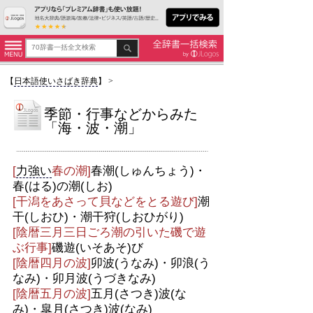
【
日本語使いさばき辞典
】
>
季節・行事などからみた
「海・波・潮」
[
力強い
春の潮]
春潮(しゅんちょう)・
春(はる)の潮(しお)
[干潟をあさって貝などをとる遊び]
潮
干(しおひ)・潮干狩(しおひがり)
[陰暦三月三日ごろ潮の引いた磯で遊
ぶ行事]
磯遊(いそあそ)び
[陰暦四月の波]
卯波(うなみ)・卯浪(う
なみ)・卯月波(うづきなみ)
[陰暦五月の波]
五月(さつき)波(な
み)・皐月(さつき)波(なみ)