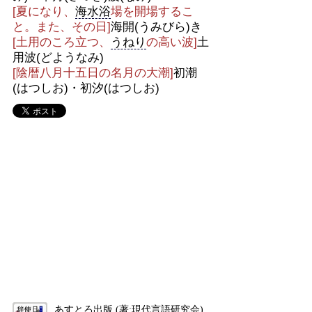
[夏になり、
海水浴
場を開場するこ
と。また、その日]
海開(うみびら)き
[土用のころ立つ、
うねり
の高い波]
土
用波(どようなみ)
[陰暦八月十五日の名月の大潮]
初潮
(はつしお)・初汐(はつしお)
あすとろ出版 (著:現代言語研究会)