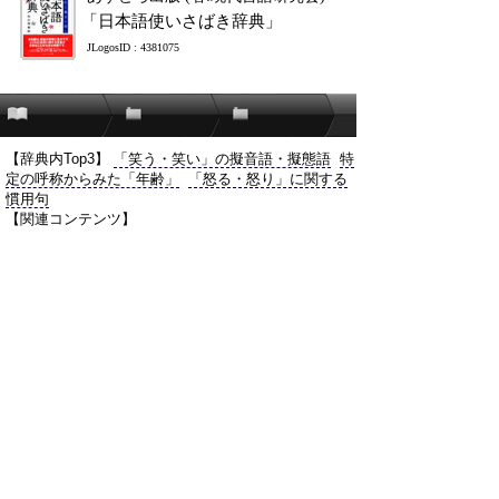
「日本語使いさばき辞典」
JLogosID : 4381075
【辞典内Top3】
「笑う・笑い」の擬音語・擬態語
特
定の呼称からみた「年齢」
「怒る・怒り」に関する
慣用句
【関連コンテンツ】