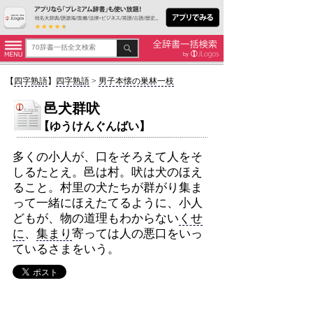
【
四字熟語
】
四字熟語
>
男子本懐の巣林一枝
邑犬群吠
【ゆうけんぐんばい】
多くの小人が、口をそろえて人をそ
しるたとえ。邑は村。吠は犬のほえ
ること。村里の犬たちが群がり集ま
って一緒にほえたてるように、小人
どもが、物の道理もわからない
くせ
に
、
集まり
寄っては人の悪口をいっ
ているさまをいう。