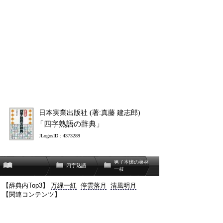
日本実業出版社 (著:真藤 建志郎)
「四字熟語の辞典」
JLogosID : 4373289
男子本懐の巣林
四字熟語
一枝
【辞典内Top3】
万緑一紅
停雲落月
清風明月
【関連コンテンツ】