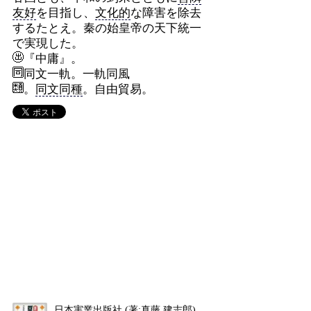
友好
を目指し、
文化的
な障害を除去
するたとえ。秦の始皇帝の天下統一
で実現した。
『中庸』。
同文一軌。一軌同風
。
同文同種
。自由貿易。
日本実業出版社 (著:真藤 建志郎)