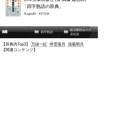
「四字熟語の辞典」
JLogosID : 4373136
政治家好みの大
四字熟語
言壮語
【辞典内Top3】
万緑一紅
停雲落月
清風明月
【関連コンテンツ】