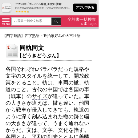
【
四字熟語
】
四字熟語
>
政治家好みの大言壮語
同軌同文
【どうきどうぶん】
各国それぞれバラバラだった規格や
文字の
スタイル
を統一して、開放政
策をとること。軌は、車両の轍、軌
道のこと。古代の中国では各国の車
（戦車）の
サイズ
が違っていた。車
の大きさが違えば、轍も違い、他国
から戦車が侵入してきても、軌道の
ように深く刻み込まれた轍の跡と幅
の大きさが違って、うまく通れない
からだ。文は、文字、文化を指す。
各国とも、平和の到来とともに
善隣