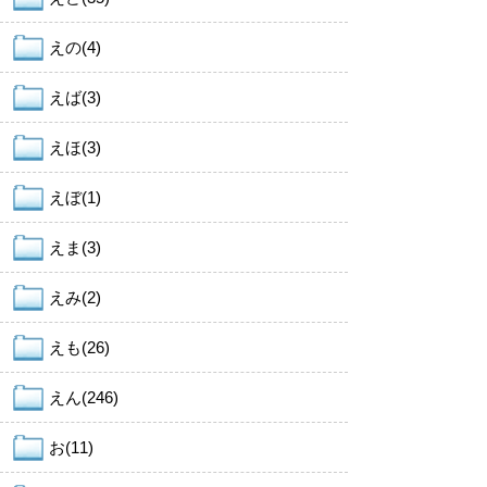
えの(4)
えば(3)
えほ(3)
えぼ(1)
えま(3)
えみ(2)
えも(26)
えん(246)
お(11)