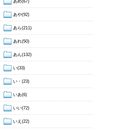
あめ(67)
あや(92)
あら(211)
あれ(50)
あん(132)
い(33)
い・(23)
いあ(6)
いい(72)
いえ(22)