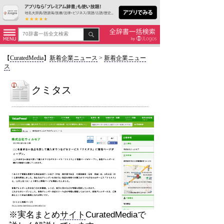
【
CuratedMedia
】
新着企業ニュース
>
新着企業ニュー
ス
クミタス
※実名まとめ
サイト
CuratedMediaで