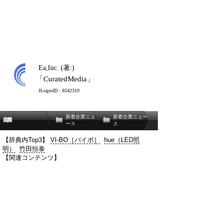
Ea,Inc. (著:)
「CuratedMedia」
JLogosID : 8542319
新着企業ニュ
新着企業ニュー
ース
ス
【辞典内Top3】
VI-BO［バイボ］
hue（LED照
明）
竹田恒泰
【関連コンテンツ】