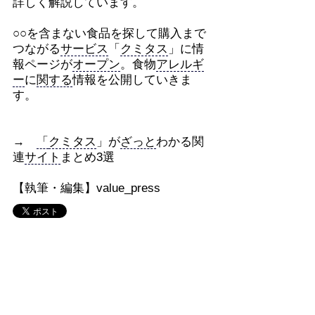
詳しく解説しています。
○○を含まない食品を探して購入まで
つながる
サービス
「
クミタス
」に情
報ページが
オープン
。食物
アレルギ
ー
に
関する
情報を公開していきま
す。
→
「
クミタス
」が
ざっと
わかる関
連
サイト
まとめ3選
【執筆・編集】value_press