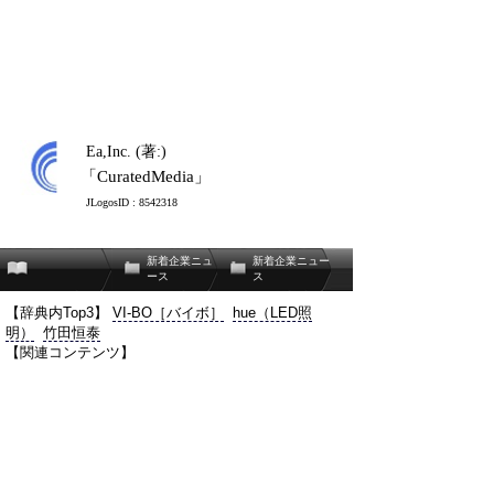
Ea,Inc. (著:)
「CuratedMedia」
JLogosID : 8542318
新着企業ニュ
新着企業ニュー
ース
ス
【辞典内Top3】
VI-BO［バイボ］
hue（LED照
明）
竹田恒泰
【関連コンテンツ】