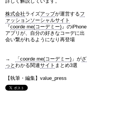
詳しく解説しています。
株式会社
ライズ
アップ
が運営する
フ
ァッション
ソーシャル
サイト
『
coorde me(コーデミー)
』のiPhone
アプリが、自分の好きなコーデに出
会い繋がれるようになり再登場
→
「
coorde me(コーデミー)
」が
ざ
っと
わかる関連
サイト
まとめ3選
【執筆・編集】value_press