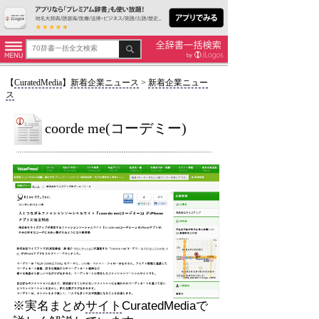
【
CuratedMedia
】
新着企業ニュース
>
新着企業ニュー
ス
coorde me(コーデミー)
※実名まとめ
サイト
CuratedMediaで