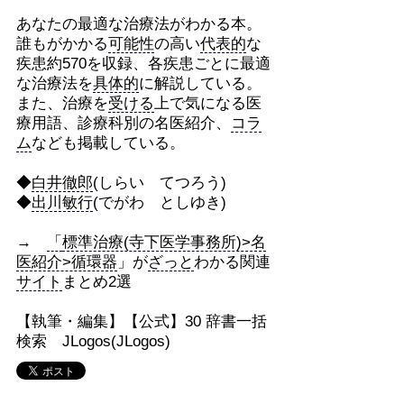
あなたの最適な治療法がわかる本。
誰もがかかる
可能性
の高い
代表的
な
疾患約570を収録、各疾患ごとに最適
な治療法を
具体的
に解説している。
また、治療を
受ける
上で気になる医
療用語、診療科別の名医紹介、
コラ
ム
なども掲載している。
◆
白井徹郎
(しらい てつろう)
◆
出川敏行
(でがわ としゆき)
→
「
標準治療(寺下医学事務所)>名
医紹介>循環器
」が
ざっと
わかる関連
サイト
まとめ2選
【執筆・編集】【公式】30 辞書一括
検索 JLogos(JLogos)