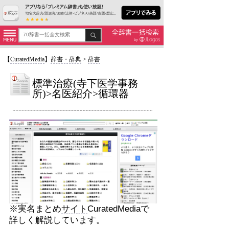
【
CuratedMedia
】
辞書・辞典
>
辞書
標準治療(寺下医学事務
所)>名医紹介>循環器
※実名まとめ
サイト
CuratedMediaで
詳しく解説しています。