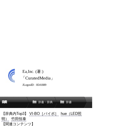
Ea,Inc. (著:)
「CuratedMedia」
JLogosID : 8541889
辞書・辞典
辞書
【辞典内Top3】
VI-BO［バイボ］
hue（LED照
明）
竹田恒泰
【関連コンテンツ】