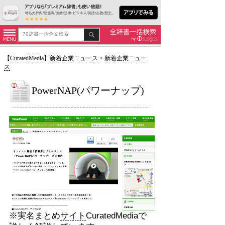
【
CuratedMedia
】
新着企業ニュース
>
新着企業ニュー
ス
PowerNAP(パワーナップ)
※実名まとめ
サイト
CuratedMediaで