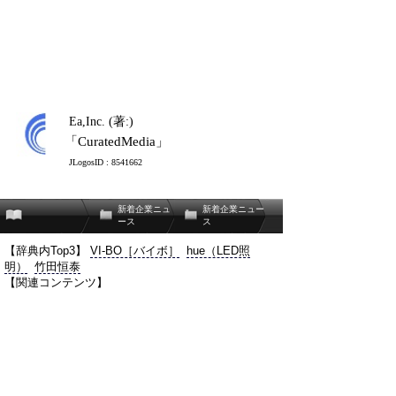
Ea,Inc. (著:)
「CuratedMedia」
JLogosID : 8541662
新着企業ニュ
新着企業ニュー
ース
ス
【辞典内Top3】
VI-BO［バイボ］
hue（LED照
明）
竹田恒泰
【関連コンテンツ】