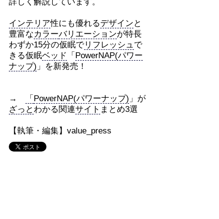
詳しく解説しています。
インテリア
性にも優れる
デザイン
と
豊富な
カラー
バリエーション
が特長
わずか15分の仮眠で
リフレッシュ
で
きる仮眠
ベッド
「
PowerNAP(パワー
ナップ)
」を新発売！
→
「
PowerNAP(パワーナップ)
」が
ざっと
わかる関連
サイト
まとめ3選
【執筆・編集】value_press