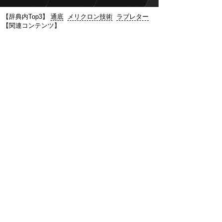
【辞典内Top3】
通底
メリクロン技術
ラブレター
【関連コンテンツ】