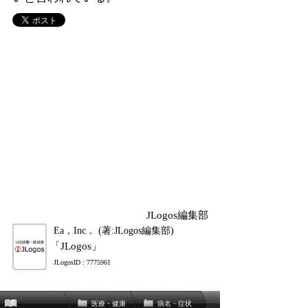
JLogos編集部
Ea，Inc． (著:JLogos編集部)
「JLogos」
JLogosID : 7775961
医療・健康
病名・症状