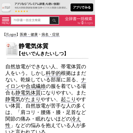
【
JLogos
】
医療・健康
>
病名・症状
静電気体質
【せいでんきたいしつ】
自然放電ができない人、帯電体質の
人をいう。しかし
科学的
根拠はまだ
ない。乾燥している部屋に居る、
ナ
イロン
や
合成繊維
の服を着ている場
合も
静電気体質
になりやすい。また
静電気
が
たまり
やすい、
起こり
やす
い体質、自然放電が苦手な人の多く
は、「肩コリ・腰痛・膝・足首など
関節の痛み・眠れないほどの
冷え
性
」などの悩みを抱えている人が多
いと言われている。