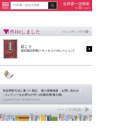
1件Hitしました
1から10件／1件中
起こり
福武国語辞典[ベネッセコーポレーション]
特定商取引法に基づく表記
個人情報保護
お問い合わせ
コンテンツをお持ちの方へ(出版社様/個人様)
Copyright(C) Ea.Inc. All Right Reserved.
ページの先頭へ