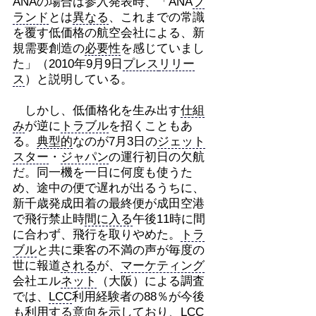
ANAの場合は参入発表時、「ANA
ブ
ランド
とは
異なる
、これまでの常識
を覆す低価格の航空会社による、新
規需要創造の
必要性
を感じていまし
た」（2010年9月9日
プレス
リリー
ス
）と説明している。
しかし、低価格化を生み出す
仕組
み
が逆に
トラブル
を招くこともあ
る。
典型的
なのが7月3日の
ジェット
スター
・
ジャパン
の運行初日の欠航
だ。同一機を一日に何度も使うた
め、途中の便で遅れが出るうちに、
新千歳発成田着の最終便が成田空港
で飛行禁止時
間に入る
午後11時に間
に合わず、飛行を取りやめた。
トラ
ブル
と共に乗客の不満の声が毎度の
世に報道
される
が、
マーケティング
会社エル
ネット
（大阪）による調査
では、
LCC
利用経験者の88％が今後
も利用する意向を示しており、
LCC