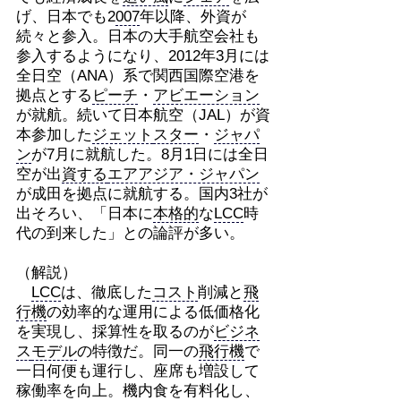
げ、日本でも2
007
年以降、外資が
続々と参入。日本の大手航空会社も
参入するようになり、2012年3月には
全日空（ANA）系で関西国際空港を
拠点とする
ピーチ
・
アビエーション
が就航。続いて日本航空（JAL）が資
本参加した
ジェット
スター
・
ジャパ
ン
が7月に就航した。8月1日には全日
空が出
資する
エアアジア・ジャパン
が成田を拠点に就航する。国内3社が
出そろい、「日本に
本格的
な
LCC
時
代の到来した」との論評が多い。
（解説）
LCC
は、徹底した
コスト
削減と
飛
行機
の効率的な運用による低価格化
を実現し、採算性を取るのが
ビジネ
ス
モデル
の特徴だ。同一の
飛行機
で
一日何便も運行し、座席も増設して
稼働率を向上。機内食を有料化し、