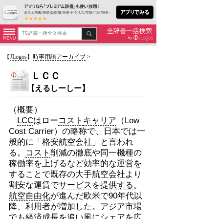
【
JLogos
】
時事用語アーカイブ
>
ＬＣＣ
【えるしーしー】
（概要）
LCC
はロー
コスト
キャリア
（Low
Cost Carrier）の略称で、日本では一
般的に「格安航空会社」と言われ
る。
コスト
削減の徹底や同一機種の
稼働率を上げるなど効率的な運営を
することで既存の大手航空会社より
割安な運賃で
サービス
を提
供する
。
航空自由化
が進んだ欧米で90年代以
降、利用者が増加した。アジア市場
でも経済成長を
追い風
に
シェア
を広