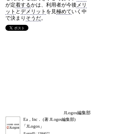
が定
着する
かは、利用者が今後
メリ
ット
と
デメリット
を見
極めて
いく中
で決まり
そうだ
。
JLogos編集部
Ea，Inc． (著:JLogos編集部)
「JLogos」
JLogosID : 12664572