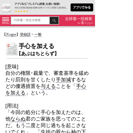
【
JLogos
】
登録語
>
一般
手心を加える
【あぶはちとらず】
[意味]
自分の権限･裁量で、審査基準を緩め
たり罰則を甘くしたり
手加減
するな
どの優遇措置を
与える
ことを「
手心
を加える
」という。
[用法]
「今回の処分に手心を加えたのは、
他
ならぬ
君のご家族を思ってのこと
だ。もう二度と同じ過ちを起こさな
いでくれ」。「生徒の親から
袖の下