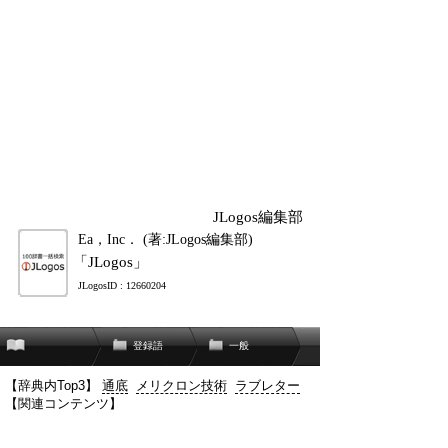
JLogos編集部
Ea，Inc． (著:JLogos編集部)
「JLogos」
JLogosID : 12660204
登録語
一般
【辞典内Top3】
通底
メリクロン技術
ラブレター
【関連コンテンツ】