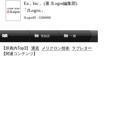
Ea，Inc． (著:JLogos編集部)
「JLogos」
JLogosID : 12660000
登録語
一般
【辞典内Top3】
通底
メリクロン技術
ラブレター
【関連コンテンツ】