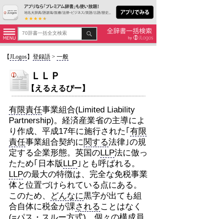
【
JLogos
】
登録語
>
一般
ＬＬＰ
【えるえるぴー】
有限責任
事業組合(Limited Liability
Partnership)。経済産業省の主導によ
り作成、平成17年に施行された｢
有限
責任
事業組合契約に
関する
法律｣の規
定する企業形態。英国の
LLP
法に倣っ
たため｢日本版
LLP
｣とも呼ばれる。
LLP
の最大の特徴は、完全な免税事業
体と位置づけられている点にある。
このため、
どんなに
黒字が出ても組
合自体に税金が課
される
ことはなく
(=パス・スルー方式)、個々の構成員