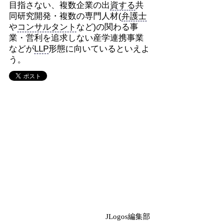
目指さない、複数企業の出
資する
共
同研究開発・複数の専門人材(
弁護士
や
コンサルタント
など)の関わる事
業・営利を追求しない産学連携事業
などが
LLP
形態に向いているといえよ
う。
JLogos編集部