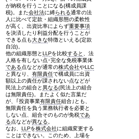
が納税を行うことになる(構成員課
税)。また
会社法
に縛
られる
通常の法
人に比べて定款・組織形態の柔軟性
が高く、出資比率によらず
重要事項
を決済したり利益分配を行うことが
できる点も
大きな
特徴といえる(定款
自治)。
他の組織形態と
LLP
を比較
すると
、法
人格を有しない点･完全な免税事業体
である
点などが通常の
株式会社
や
LLC
と異なり、
有限責任
で構成員に出資
額以上の責任が課されない点などが
民法上の組合と
異なる
(民法上の組合
は無限責任)。またよく似た言葉だ
が、｢投資事業
有限責任
組合｣とも、
無限責任を負う業務執行者を必要と
しない点、組合そのものが免税
であ
る
点などが
異なる
。
なお、
LLP
を
株式会社
に組織変更する
ことはできない。このため、上場を